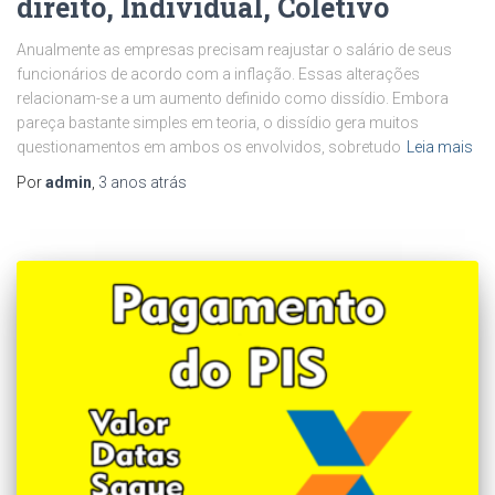
direito, Individual, Coletivo
Anualmente as empresas precisam reajustar o salário de seus
funcionários de acordo com a inflação. Essas alterações
relacionam-se a um aumento definido como dissídio. Embora
pareça bastante simples em teoria, o dissídio gera muitos
questionamentos em ambos os envolvidos, sobretudo
Leia mais
Por
admin
,
3 anos
atrás