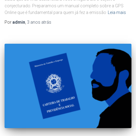
conjecturado. Preparamos um manual completo sobre a GPS
Online que é fundamental para quem já fez a emissão
Leia mais
Por
admin
,
3 anos
atrás