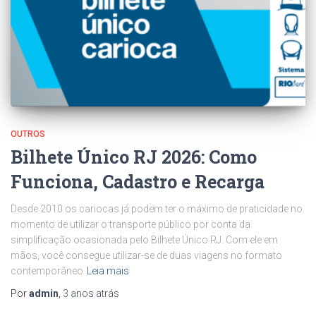
OUTROS
Bilhete Único RJ 2026: Como
Funciona, Cadastro e Recarga
Desde 2010 os cariocas já podem ter o máximo de praticidade no
momento de utilizar o transporte público por conta da
simplificação ocasionada pelo Bilhete Único RJ. Com ele em
mãos, você consegue utilizar-se de duas viagens no formato
contemporâneo
Leia mais
Por
admin
,
3 anos
atrás