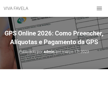
VIVA FAVELA
A
L
T
E
R
GPS Online 2026: Como Preencher,
N
A
Alíquotas e Pagamento da GPS
R
N
Publicado por
admin
em
março 17, 2023
A
V
E
G
A
Ç
Ã
O