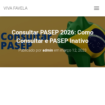
VIVA FAVELA
A
L
T
E
R
Consultar PASEP 2026: Como
N
A
Consultar e PASEP Inativo
R
N
Publicado por
admin
em
março 12, 2023
A
V
E
G
A
Ç
Ã
O