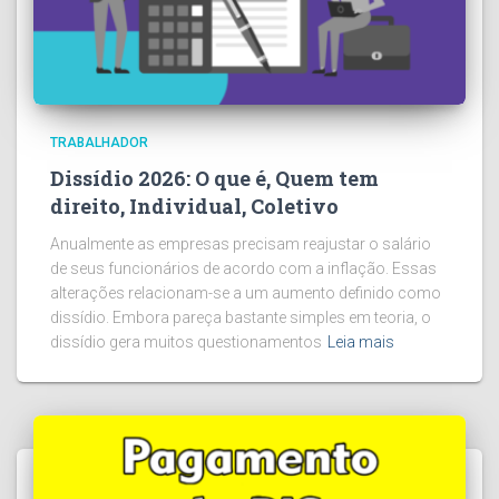
TRABALHADOR
Dissídio 2026: O que é, Quem tem
direito, Individual, Coletivo
Anualmente as empresas precisam reajustar o salário
de seus funcionários de acordo com a inflação. Essas
alterações relacionam-se a um aumento definido como
dissídio. Embora pareça bastante simples em teoria, o
dissídio gera muitos questionamentos
Leia mais