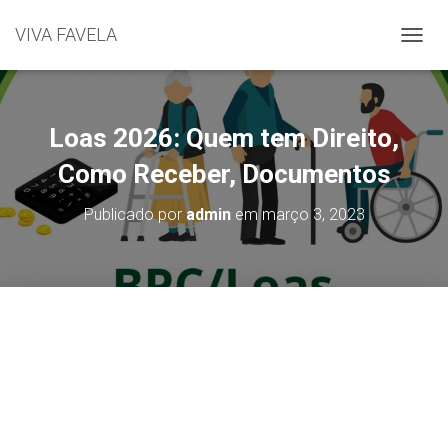
VIVA FAVELA
A
L
T
E
R
Loas 2026: Quem tem Direito,
N
A
Como Receber, Documentos
R
N
Publicado por
admin
em
março 3, 2023
A
V
E
G
A
Ç
Ã
O